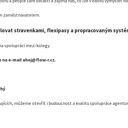
oru a people care oblasti a zajímá nás, co lze v oboru vymyslet n
ím zaměstnavatelem.
ulovat stravenkami, flexipasy a propracovaným systé
a spolupráci mezi kolegy.
ám na e-mail ahoj@flow-r.cz.
chý
tujících, můžeme otevřít i budoucnost a kvalitu spolupráce agentur