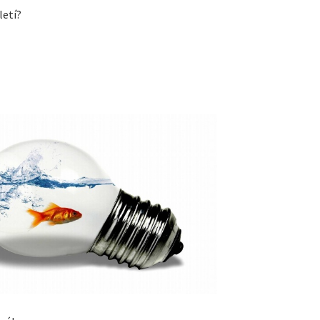
letí?