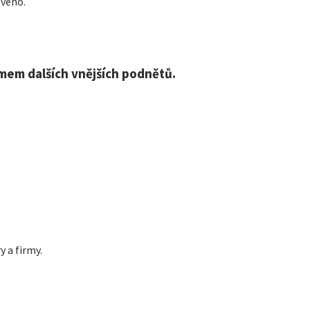
ového.
mem dalších vnějších podnětů.
y a firmy.