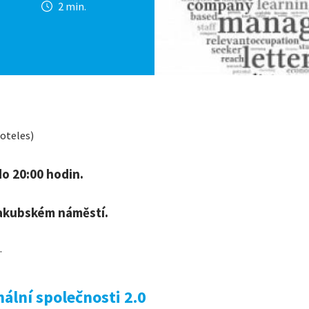
2 min.
toteles)
do 20:00 hodin.
 Jakubském náměstí.
.
ální společnosti 2.0