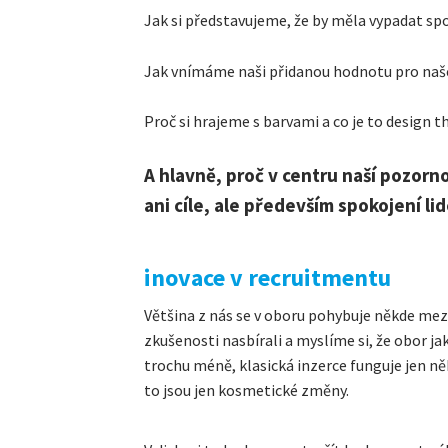
Jak si představujeme, že by měla vypadat spo
Jak vnímáme naši přidanou hodnotu pro naše
Proč si hrajeme s barvami a co je to design t
A hlavně, proč v centru naší pozorno
ani cíle, ale především spokojení lid
inovace v recruitmentu
Většina z nás se v oboru pohybuje někde mezi 
zkušenosti nasbírali a myslíme si, že obor ja
trochu méně, klasická inzerce funguje jen někd
to jsou jen kosmetické změny.