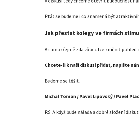
V diskusi tedy chceme otevřít budoucnost náb
Ptát se budeme i co znamená být atraktivn
Jak přestat kolegy ve firmách stim
A samozřejmě zda vůbec lze změnit pohled n
Chcete-li k naší diskusi přidat, napište n
Budeme se těšit.
Michal Toman / Pavel Lipovský / Pavel Pla
P.S. A když bude nálada a dobré složení disku