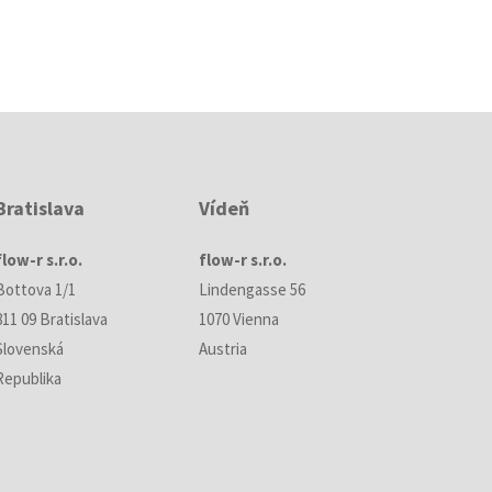
Bratislava
Vídeň
flow-r s.r.o.
flow-r s.r.o.
Bottova 1/1
Lindengasse 56
811 09 Bratislava
1070 Vienna
Slovenská
Austria
Republika