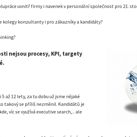
lupráce uvnitř firmy i navenek v personální společnost pro 21. sto
 kolegy konzultanty i pro zákazníky a kandidáty?
hinking?
sti nejsou procesy, KPI, targety
é.
5 až 12 lety, za tu dobu už jsme nějaké
ko takový se příliš nezměnil. Kandidátů je
e, víc se využívá executive search,... ale