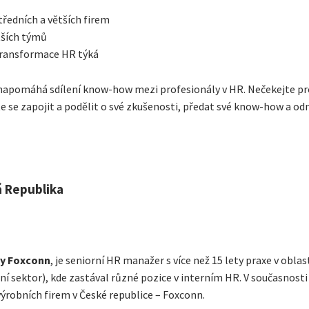
ředních a větších firem
tších týmů
transformace HR týká
 napomáhá sdílení know-how mezi profesionály v HR. Nečekejte pr
 se zapojit a podělit o své zkušenosti, předat své know-how a odné
 Republika
ny Foxconn
, je seniorní HR manažer s více než 15 lety praxe v obla
í sektor), kde zastával různé pozice v interním HR. V současnosti
 výrobních firem v České republice – Foxconn.