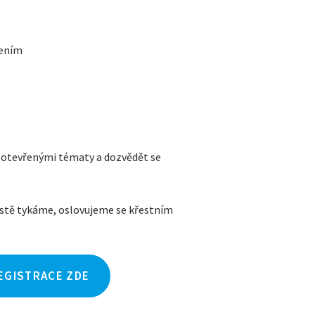
mením
 otevřenými tématy a dozvědět se
ístě tykáme, oslovujeme se křestním
EGISTRACE ZDE