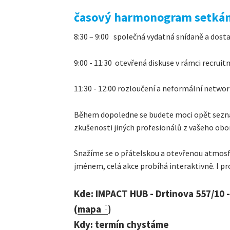
časový harmonogram setkán
8:30 – 9:00 společná vydatná snídaně a dos
9:00 - 11:30 otevřená diskuse v rámci recruit
11:30 - 12:00 rozloučení a neformální netwo
Během dopoledne se budete moci opět seznám
zkušenosti jiných profesionálů z vašeho obo
Snažíme se o přátelskou a otevřenou atmosf
jménem, celá akce probíhá interaktivně. I p
Kde: IMPACT HUB - Drtinova 557/10 
(
mapa
)
Kdy: termín chystáme