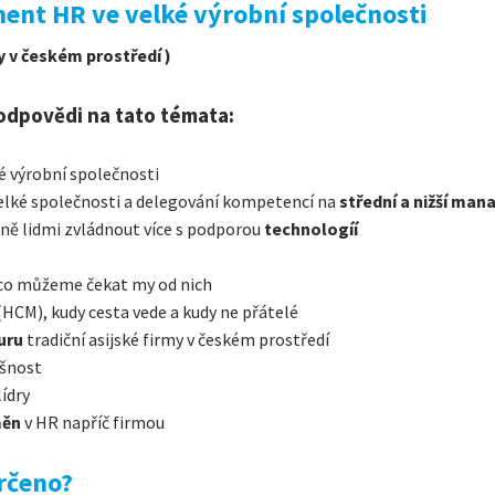
nt HR ve velké výrobní společnosti
y v českém prostředí )
 odpovědi na tato témata:
é výrobní společnosti
elké společnosti a delegování kompetencí na
střední a nižší ma
ně lidmi zvládnout více s podporou
technologíí
 a co můžeme čekat my od nich
HCM), kudy cesta vede a kudy ne přátelé
turu
tradiční asijské firmy v českém prostředí
ěšnost
ídry
měn
v HR napříč firmou
určeno?