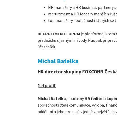
HR manažery a HR business partnery st
recruitment a HR leadery menších i vě
top manažery společností kterých se 
RECRUITMENT FORUM
je platforma, která
přednášku s jasnými návody. Naopak připravte
účastníků.
Michal Batelka
HR director skupiny FOXCONN Česká
(
LN profil
)
Michal Batelka
, současný
HR ředitel skupi
společnosti (telekomunikace, výroba, finančn
oddělení a jeho procesů v jedné z největších