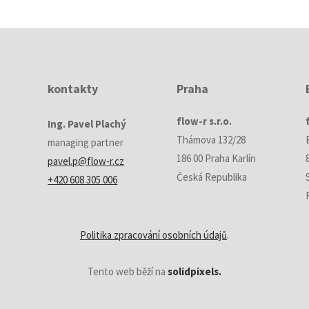
kontakty
Praha
flow-r s.r.o.
Ing. Pavel Plachý
Thámova 132/28
managing partner
186 00 Praha Karlín
pavel.p@flow-r.cz
Česká Republika
+420 608 305 006
Politika zpracování osobních údajů
.
Tento web běží na
solidpixels.