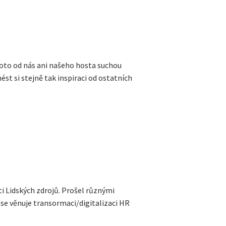
oto od nás ani našeho hosta suchou
st si stejně tak inspiraci od ostatních
sti Lidských zdrojů. Prošel různými
 se věnuje transormaci/digitalizaci HR