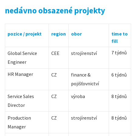
nedávno obsazené projekty
pozice / projekt
region
obor
time to
fill
7 týdnů
Global Service
CEE
strojírenství
Engineer
HR Manager
CZ
finance &
6 týdnů
pojišťovnictví
Service Sales
CZ
výroba
8 týdnů
Director
Production
CZ
strojírenství
8 týdnů
Manager