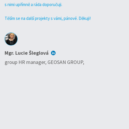
s nimi upřímně a ráda doporučuji.
ná
ná
Těším se na další projekty s vámi, pánové. Děkuji!
Mo
Mgr. Lucie Šleglová
M
group HR manager, GEOSAN GROUP,
CE