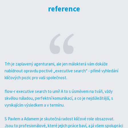
reference
Trh je zaplavený agenturami, ale jen málokterá vám dokáže
S 
nabídnout opravdu poctivé „executive search“ - přímé vyhledání
sp
klíčových pozic pro vaši společnost.
Př
flow-r executive search to umí! A to s úsměvem na tváři, vždy
ča
skvělou náladou, perfektní komunikací, a co je nejdůležitější, s
vynikajícím výsledkem a v termínu.
Na
ry
S Pavlem a Adamem je skutečná radost klíčové role obsazovat.
Jsou to profesionálové, které jejich práce baví, a já všem spolupráci
Pa