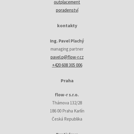
outplacement
poradenství
kontakty
Ing. Pavel Plachý
managing partner
pavel.p@flow-r.cz
+420 608 305 006
Praha
flow-r s.r.o.
Thámova 132/28
186 00 Praha Karlín
Česká Republika