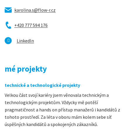
karolina.s@flow-r.cz
+420 777 594 176
LinkedIn
mé projekty
technické a technologické projekty
Velkou část svojí kariéry jsem věnovala technickým a
technologickým projektům. Vždycky mě potěší
pragmatičnost a hands on přístup manažerů i kandidátů z
tohoto prostředí. Za léta v oboru mám kolem sebe síť
úspěšných kandidátů a spokojených zákazníků.