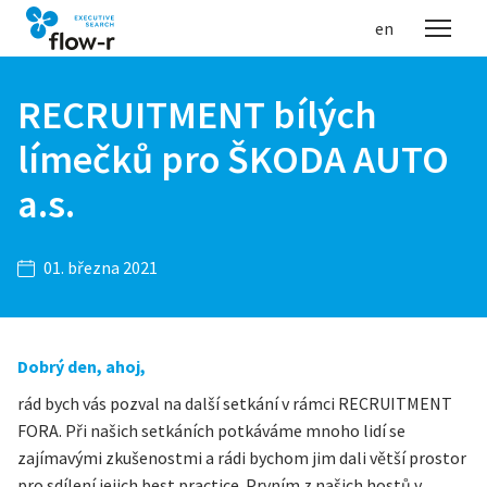
cs
en
Menu
RECRUITMENT bílých
límečků pro ŠKODA AUTO
a.s.
01. března 2021
Dobrý den, ahoj,
rád bych vás pozval na další setkání v rámci RECRUITMENT
FORA. Při našich setkáních potkáváme mnoho lidí se
zajímavými zkušenostmi a rádi bychom jim dali větší prostor
pro sdílení jejich best practice. Prvním z našich hostů v