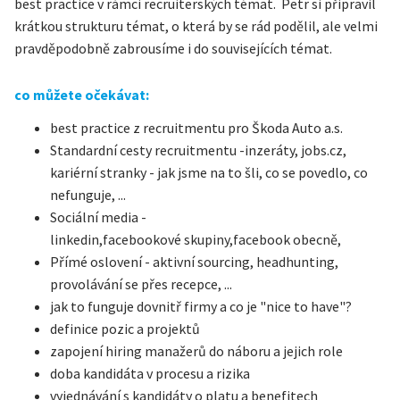
best practice v rámci recruiterských témat. Petr si připravil
krátkou strukturu témat, o která by se rád podělil, ale velmi
pravděpodobně zabrousíme i do souvisejících témat.
co můžete očekávat:
best practice z recruitmentu pro Škoda Auto a.s.
Standardní cesty recruitmentu -inzeráty, jobs.cz,
kariérní stranky - jak jsme na to šli, co se povedlo, co
nefunguje, ...
Sociální media -
linkedin,facebookové skupiny,facebook obecně,
Přímé oslovení - aktivní sourcing, headhunting,
provolávání se přes recepce, ...
jak to funguje dovnitř firmy a co je "nice to have"?
definice pozic a projektů
zapojení hiring manažerů do náboru a jejich role
doba kandidáta v procesu a rizika
vyjednávání s kandidáty o platu a benefitech