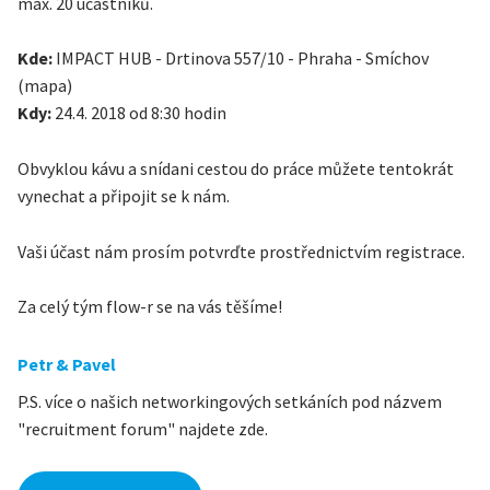
max. 20 účastníků.
Kde:
IMPACT HUB - Drtinova 557/10 - Phraha - Smíchov
(mapa)
Kdy:
24.4. 2018 od 8:30 hodin
Obvyklou kávu a snídani cestou do práce můžete tentokrát
vynechat a připojit se k nám.
Vaši účast nám prosím potvrďte prostřednictvím registrace.
Za celý tým flow-r se na vás těšíme!
Petr & Pavel
​P.S. více o našich networkingových setkáních pod názvem
"recruitment forum" najdete zde.