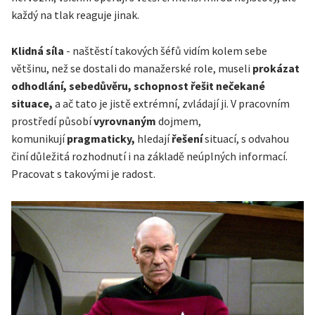
každý na tlak reaguje jinak.
Klidná síla
- naštěstí takových šéfů vidím kolem sebe
většinu, než se dostali do manažerské role, museli
prokázat
odhodlání, sebedůvěru, schopnost řešit nečekané
situace,
a ač tato je jistě extrémní, zvládají ji. V pracovním
prostředí působí
vyrovnaným
dojmem,
komunikují
pragmaticky,
hledají
řešení
situací, s odvahou
činí důležitá rozhodnutí i na základě neúplných informací.
Pracovat s takovými je radost.