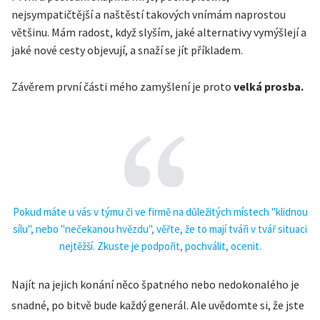
nejsympatičtější a naštěstí takových vnímám naprostou
většinu. Mám radost, když slyším, jaké alternativy vymýšlejí a
jaké nové cesty objevují, a snaží se jít příkladem.
Závěrem první části mého zamyšlení je proto
velká prosba.
Pokud máte u vás v týmu či ve firmě na důležitých místech "klidnou
sílu", nebo "nečekanou hvězdu", věřte, že to mají tváři v tvář situaci
nejtěžší. Zkuste je podpořit, pochválit, ocenit.
Najít na jejich konání něco špatného nebo nedokonalého je
snadné, po bitvě bude každý generál. Ale uvědomte si, že jste