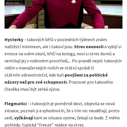
Hysterky
- takových šéfů v posledních týdnech znám
naštěstí minimum, ale i takoví jsou.
Stres neunesli
a vybíjí si
emoce na svém okolí, křičí na kolegy, nosí si stres domů a
ventilují jej v rodinném prostředí,... Po pravdě nejvíc takových
vidím v manažerských rolích ve státní správě či
státním zdravotnictví, kde byli
povýšeni za politické
názory než pro své schopnosti.
Pracovat pro takového
člověka musí být velká výzva.
Flegmatici
- i takových je poměrně dost, objevila se nová
situace, poznali ji a vyhodnotili, že s tím nic neudělají, proto
sedí,
vyčkávají
kam se situace vyvine, čekají co bude. Z mého
pohledu typická “freeze” reakce na stres.