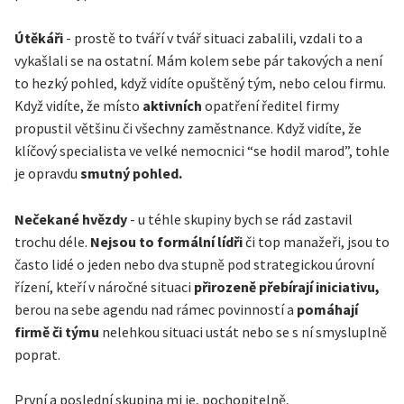
Útěkáři
- prostě to tváří v tvář situaci zabalili, vzdali to a
vykašlali se na ostatní. Mám kolem sebe pár takových a není
to hezký pohled, když vidíte opuštěný tým, nebo celou firmu.
Když vidíte, že místo
aktivních
opatření ředitel firmy
propustil většinu či všechny zaměstnance. Když vidíte, že
klíčový specialista ve velké nemocnici “se hodil marod”, tohle
je opravdu
smutný pohled.
Nečekané hvězdy
- u téhle skupiny bych se rád zastavil
trochu déle.
Nejsou to formální lídři
či top manažeři, jsou to
často lidé o jeden nebo dva stupně pod strategickou úrovní
řízení, kteří v náročné situaci
přirozeně přebírají iniciativu,
berou na sebe agendu nad rámec povinností a
pomáhají
firmě či týmu
nelehkou situaci ustát nebo se s ní smysluplně
poprat.
První a poslední skupina mi je, pochopitelně,