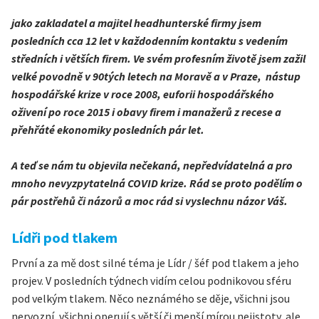
jako zakladatel a majitel headhunterské firmy jsem
posledních cca 12 let v každodenním kontaktu s vedením
středních i větších firem. Ve svém profesním životě jsem zažil
velké povodně v 90tých letech na Moravě a v Praze, nástup
hospodářské krize v roce 2008, euforii hospodářského
oživení po roce 2015 i obavy firem i manažerů z recese a
přehřáté ekonomiky posledních pár let.
A teď se nám tu objevila nečekaná, nepředvídatelná a pro
mnoho nevyzpytatelná COVID krize. Rád se proto podělím o
pár postřehů či názorů a moc rád si vyslechnu názor Váš.
Lídři pod tlakem
První a za mě dost silné téma je Lídr / šéf pod tlakem a jeho
projev. V posledních týdnech vidím celou podnikovou sféru
pod velkým tlakem. Něco neznámého se děje, všichni jsou
nervozní, všichni operují s větší či menší mírou nejistoty, ale