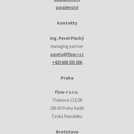
poradenství
kontakty
Ing. Pavel Plachý
managing partner
pavel.p@flow-r.cz
+420 608 305 006
Praha
flow-r s.r.o.
Thámova 132/28
186 00 Praha Karlín
Česká Republika
Bratislava