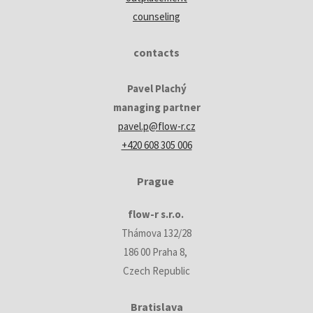
counseling
contacts
Pavel Plachý
managing partner
pavel.p@flow-r.cz
+420 608 305 006
Prague
flow-r s.r.o.
Thámova 132/28
186 00 Praha 8,
Czech Republic
Bratislava