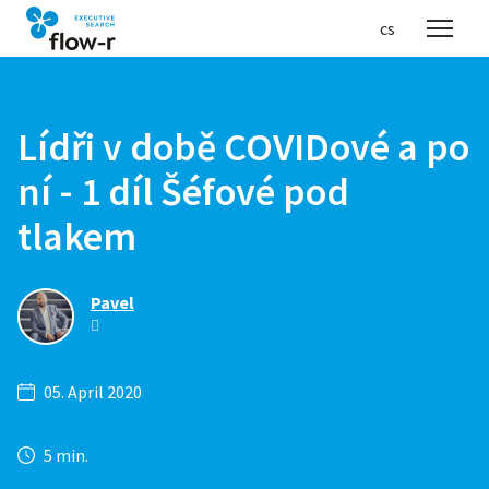
en
cs
Menu
Lídři v době COVIDové a po
ní - 1 díl Šéfové pod
tlakem
Pavel
05. April 2020
5 min.