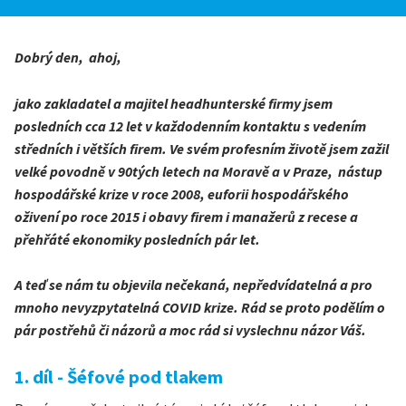
Dobrý den, ahoj,
jako zakladatel a majitel headhunterské firmy jsem
posledních cca 12 let v každodenním kontaktu s vedením
středních i větších firem. Ve svém profesním životě jsem zažil
velké povodně v 90tých letech na Moravě a v Praze, nástup
hospodářské krize v roce 2008, euforii hospodářského
oživení po roce 2015 i obavy firem i manažerů z recese a
přehřáté ekonomiky posledních pár let.
A teď se nám tu objevila nečekaná, nepředvídatelná a pro
mnoho nevyzpytatelná COVID krize. Rád se proto podělím o
pár postřehů či názorů a moc rád si vyslechnu názor Váš.
1. díl - Šéfové pod tlakem