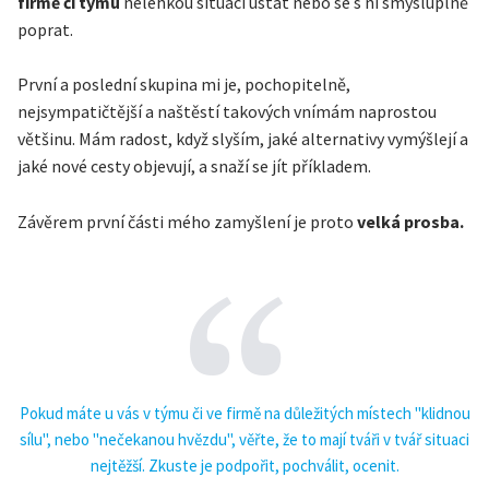
firmě či týmu
nelehkou situaci ustát nebo se s ní smysluplně
poprat.
První a poslední skupina mi je, pochopitelně,
nejsympatičtější a naštěstí takových vnímám naprostou
většinu. Mám radost, když slyším, jaké alternativy vymýšlejí a
jaké nové cesty objevují, a snaží se jít příkladem.
Závěrem první části mého zamyšlení je proto
velká prosba.
Pokud máte u vás v týmu či ve firmě na důležitých místech "klidnou
sílu", nebo "nečekanou hvězdu", věřte, že to mají tváři v tvář situaci
nejtěžší. Zkuste je podpořit, pochválit, ocenit.