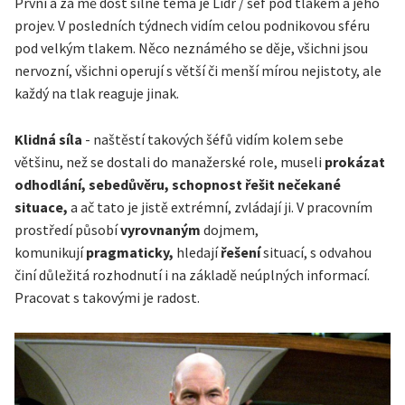
První a za mě dost silné téma je Lídr / šéf pod tlakem a jeho
projev. V posledních týdnech vidím celou podnikovou sféru
pod velkým tlakem. Něco neznámého se děje, všichni jsou
nervozní, všichni operují s větší či menší mírou nejistoty, ale
každý na tlak reaguje jinak.
Klidná síla
- naštěstí takových šéfů vidím kolem sebe
většinu, než se dostali do manažerské role, museli
prokázat
odhodlání, sebedůvěru, schopnost řešit nečekané
situace,
a ač tato je jistě extrémní, zvládají ji. V pracovním
prostředí působí
vyrovnaným
dojmem,
komunikují
pragmaticky,
hledají
řešení
situací, s odvahou
činí důležitá rozhodnutí i na základě neúplných informací.
Pracovat s takovými je radost.