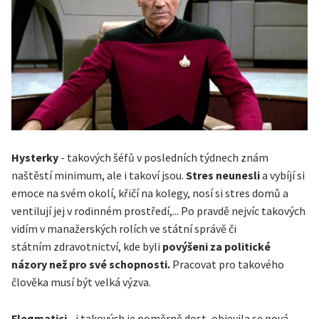
Hysterky
- takových šéfů v posledních týdnech znám
naštěstí minimum, ale i takoví jsou.
Stres neunesli
a vybíjí si
emoce na svém okolí, křičí na kolegy, nosí si stres domů a
ventilují jej v rodinném prostředí,... Po pravdě nejvíc takových
vidím v manažerských rolích ve státní správě či
státním zdravotnictví, kde byli
povýšeni za politické
názory než pro své schopnosti.
Pracovat pro takového
člověka musí být velká výzva.
Flegmatici
- i takových je poměrně dost, objevila se nová