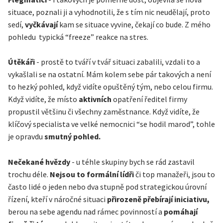
situace, poznali ji a vyhodnotili, že s tím nic neudělají, proto
sedí,
vyčkávají
kam se situace vyvine, čekají co bude. Z mého
pohledu typická “freeze” reakce na stres.
Útěkáři
- prostě to tváří v tvář situaci zabalili, vzdali to a
vykašlali se na ostatní. Mám kolem sebe pár takových a není
to hezký pohled, když vidíte opuštěný tým, nebo celou firmu.
Když vidíte, že místo
aktivních
opatření ředitel firmy
propustil většinu či všechny zaměstnance. Když vidíte, že
klíčový specialista ve velké nemocnici “se hodil marod”, tohle
je opravdu
smutný pohled.
Nečekané hvězdy
- u téhle skupiny bych se rád zastavil
trochu déle.
Nejsou to formální lídři
či top manažeři, jsou to
často lidé o jeden nebo dva stupně pod strategickou úrovní
řízení, kteří v náročné situaci
přirozeně přebírají iniciativu,
berou na sebe agendu nad rámec povinností a
pomáhají