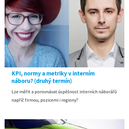
KPI, normy a metriky v interním
náboru? (druhý termín)
Lze měřit a porovnávat úspěšnost interních náborářů
napříč firmou, pozicemi i regiony?