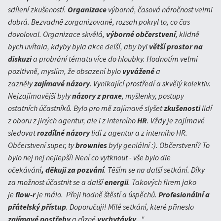
sdílení zkušeností.
Organizace
výborná, časová náročnost velmi
dobrá. Bezvadně zorganizované, rozsah pokryl to, co čas
dovoloval. Organizace skvělá,
výborné občerstvení
, klidně
bych uvítala, kdyby byla akce delší, aby byl
větší prostor na
diskuzi
a probrání tématu více do hloubky. Hodnotím velmi
pozitivně, myslím, že obsazení bylo
vyvážené
a
zazněly
zajímavé názory
. Vynikající prostředí a skvělý kolektiv.
Nejzajímavější byly
názory z praxe
, myšlenky, postupy
ostatních účastníků. Bylo pro mě zajímavé slyšet
zkušenosti
lidí
z oboru z jiných agentur, ale i z interního
HR
. Vždy je zajímavé
sledovat
rozdílné názory
lidí z agentur a z interního HR.
Občerstvení super, ty
brownies
byly geniální :). Občerstvení? To
bylo nej nej nejlepší! Není co vytknout - vše bylo dle
očekávání
, děkuji za pozvání
. Těším se na další setkání. Díky
za možnost účastnit se a další
energii
. Takových firem jako
je
flow-r
je málo. Přeji hodně štěstí a úspěchů.
Profesionální a
přátelský přístup
. Doporučuji! Milé setkání, které přineslo
zajímavé postřehy
a různé
vychytávky
..."