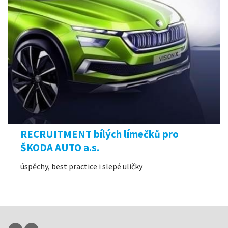
RECRUITMENT bílých límečků pro
ŠKODA AUTO a.s.
úspěchy, best practice i slepé uličky