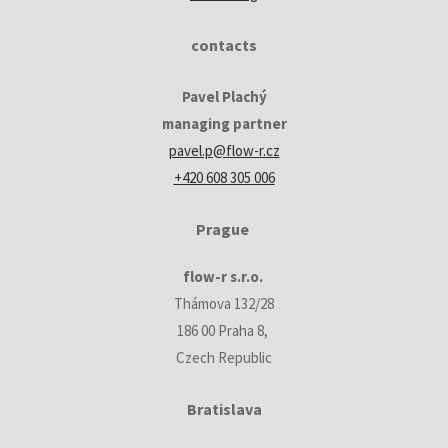
contacts
Pavel Plachý
managing partner
pavel.p@flow-r.cz
+420 608 305 006
Prague
flow-r s.r.o.
Thámova 132/28
186 00 Praha 8,
Czech Republic
Bratislava