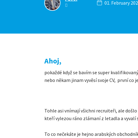
01. February 20
Ahoj,
pokaždé když se bavím se super kvalifikovaným
nebo někam jinam vyvěsí svoje CV, první co je
Tohle asi vnímají všichni recruiteři, ale došl
kteří vylezou ráno zlámaní z letadla a vyvalí 
To co nečekáte je hejno arabských obchodník