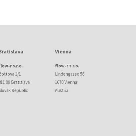
Bratislava
Vienna
flow-r s.r.o.
flow-r s.r.o.
Bottova 1/1
Lindengasse 56
811 09 Bratislava
1070 Vienna
Slovak Republic
Austria