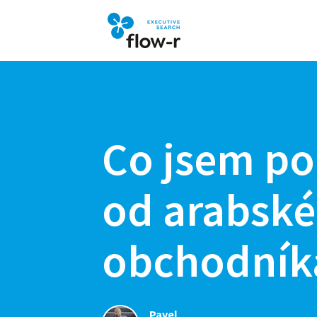
Co jsem po
od arabsk
obchodník
Pavel