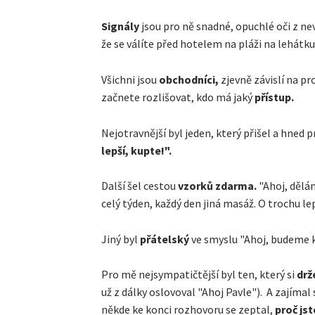
Signály
jsou pro ně snadné, opuchlé oči z ne
že se válíte před hotelem na pláži na lehátku
Všichni jsou
obchodníci,
zjevně závislí na p
začnete rozlišovat, kdo má jaký
přístup.
Nejotravnější byl jeden, který přišel a hned
lepší, kupte!".
Další šel cestou
vzorků zdarma.
"Ahoj, dělá
celý týden, každý den jiná masáž. O trochu lep
Jiný byl
přátelský
ve smyslu "Ahoj, budeme ka
Pro mě nejsympatičtější byl ten, který si
drže
už z dálky oslovoval "Ahoj Pavle"). A zajímal se
někde ke konci rozhovoru se zeptal,
proč jst