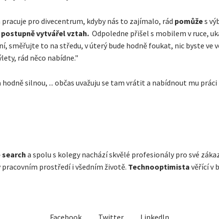
 pracuje pro divecentrum, kdyby nás to zajímalo, rád
pomůže
s vý
, postupně vytvářel vztah.
Odpoledne přišel s mobilem v ruce, uk
ní, směřujte to na středu, v úterý bude hodně foukat, nic byste ve v
ýlety, rád něco nabídne."
 hodně silnou, ... občas uvažuju se tam vrátit a nabídnout mu práci r
 search
a spolu s kolegy nachází skvělé profesionály pro své záka
v pracovním prostředí i všedním životě.
Technooptimista
věřící v 
Facebook
Twitter
LinkedIn