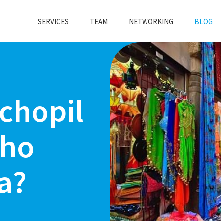
SERVICES
TEAM
NETWORKING
BLOG
chopil
ého
a?