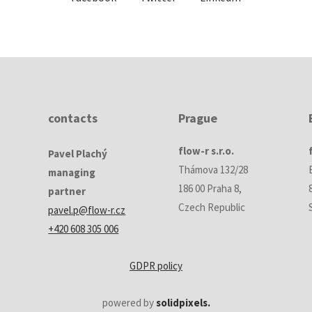
contacts
Prague
flow-r s.r.o.
Pavel Plachý
Thámova 132/28
managing
186 00 Praha 8,
partner
Czech Republic
pavel.p@flow-r.cz
+420 608 305 006
GDPR policy
powered by
solidpixels.