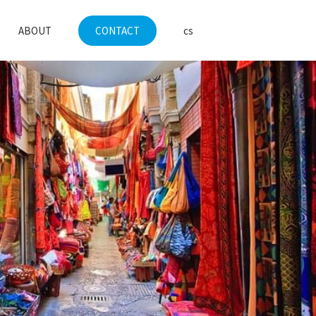
en
ABOUT
CONTACT
cs