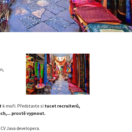
n,
t
k moři. Představte si
tucet recruiterů,
uch,... prostě vypnout.
é CV Java developera.