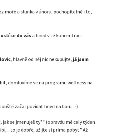
ez moře a slunka v únoru, pochopitelně i to,
ustí se do vás
a hned v té koncentraci
lovic
, hlavně od něj nic nekupujte,
já jsem
líbit, domluvíme se na programu wellness na
pouště začal povídat hned na baru. :-)
 jak se jmenuješ ty?" (opravdu mě celý týden
í,... to je dobře, užijte si prima pobyt." Až