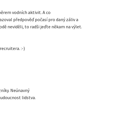
běrem vodních aktivit. A co
azoval předpověď počasí pro daný záliv a
odě neviděli, to radši jeďte někam na výlet.
ecruitera. :-)
zníky. Neúnavný
budoucnost lidstva.