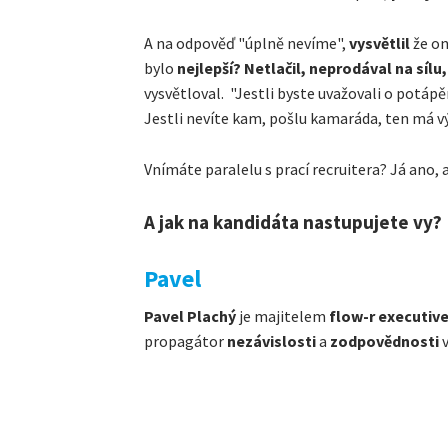
A na odpověď "úplně nevíme",
vysvětlil
že on
bylo
nejlepší? Netlačil, neprodával na sílu
vysvětloval. "Jestli byste uvažovali o potápě
Jestli nevíte kam, pošlu kamaráda, ten má v
Vnímáte paralelu s prací recruitera? Já ano, a
A jak na kandidáta nastupujete vy?
Pavel
Pavel Plachý
je majitelem
flow-r executive
propagátor
nezávislosti
a
zodpovědnosti