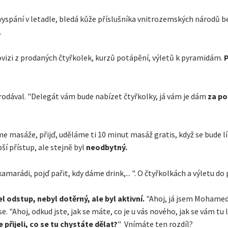
vyspání v letadle, bledá kůže příslušníka vnitrozemských národů b
.
rovizi z prodaných čtyřkolek, kurzů potápění, výletů k pyramidám.
P
 prodával. "Delegát vám bude nabízet čtyřkolky, já vám je dám
za po
me masáže, přijď, uděláme ti 10 minut masáž gratis, když se bude 
ší přístup, ale stejně byl
neodbytný.
marádi, pojď pařit, kdy dáme drink,... ". O čtyřkolkách a výletu do 
l odstup, nebyl dotěrný, ale byl aktivní.
"Ahoj, já jsem Mohamed,
. "Ahoj, odkud jste, jak se máte, co je u vás nového, jak se vám tu líb
e přijeli, co se tu chystáte dělat?
" Vnímáte ten rozdíl?