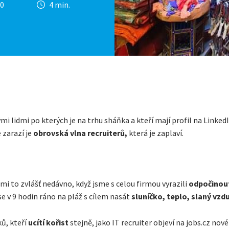
20
4 min.
i lidmi po kterých je na trhu sháňka a kteří mají profil na LinkedI
 zarazí je
obrovská vlna recruiterů,
která je zaplaví.
o mi to zvlášť nedávno, když jsme s celou firmou vyrazili
odpočinou
se v 9 hodin ráno na pláž s cílem nasát
sluníčko, teplo, slaný vzd
ů, kteří
ucítí kořist
stejně, jako IT recruiter objeví na jobs.cz nov