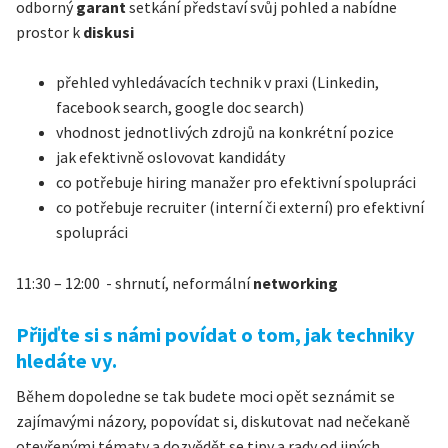
odborný
garant
setkání představí svůj pohled a nabídne
prostor k
diskusi
přehled vyhledávacích technik v praxi (Linkedin,
facebook search, google doc search)
vhodnost jednotlivých zdrojů na konkrétní pozice
jak efektivně oslovovat kandidáty
co potřebuje hiring manažer pro efektivní spolupráci
co potřebuje recruiter (interní či externí) pro efektivní
spolupráci
11:30 – 12:00 - shrnutí, neformální
networking
Přijďte si s námi povídat o tom, jak techniky
hledáte vy.
Během dopoledne se tak budete moci opět seznámit se
zajímavými názory, popovídat si, diskutovat nad nečekaně
otevřenými tématy a dozvědět se tipy a rady od jiných