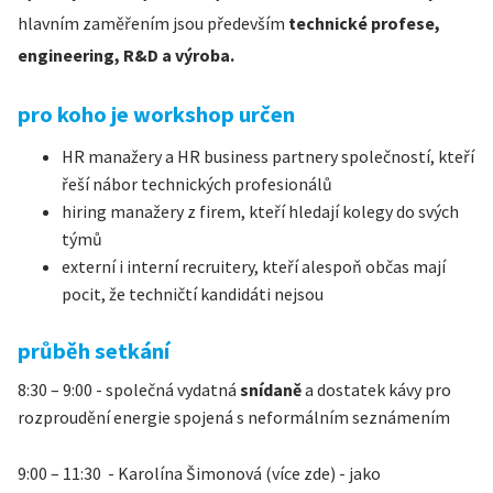
hlavním zaměřením jsou především
technické profese,
engineering, R&D a výroba.
pro koho je workshop určen
HR manažery a HR business partnery společností, kteří
řeší nábor technických profesionálů
hiring manažery z firem, kteří hledají kolegy do svých
týmů
externí i interní recruitery, kteří alespoň občas mají
pocit, že techničtí kandidáti nejsou
průběh setkání
8:30 – 9:00 - společná vydatná
snídaně
a dostatek kávy pro
rozproudění energie spojená s neformálním seznámením
9:00 – 11:30 - Karolína Šimonová (více zde) - jako