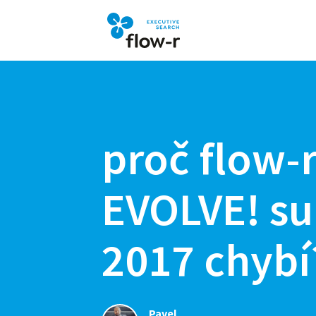
proč flow-
EVOLVE! s
2017 chybí
Pavel