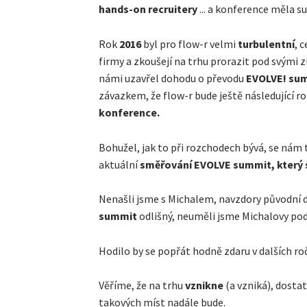
hands-on recruitery
... a konference měla s
Rok
2016
byl pro flow-r velmi
turbulentní
, 
firmy a zkoušejí na trhu prorazit pod svými 
námi uzavřel dohodu o převodu
EVOLVE! su
závazkem, že flow-r bude ještě následující r
konference.
Bohužel, jak to při rozchodech bývá, se nám
aktuální
směřování EVOLVE summit,
který 
Nenašli jsme s Michalem, navzdory původní 
summit
odlišný, neuměli jsme Michalovy po
Hodilo by se popřát hodně zdaru v dalších roč
Věříme, že na trhu
vznikne
(a vzniká), dosta
takových míst nadále bude.