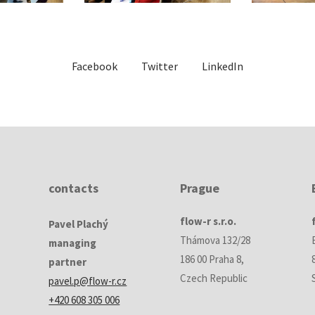
Facebook
Twitter
LinkedIn
contacts
Prague
flow-r s.r.o.
Pavel Plachý
Thámova 132/28
managing
186 00 Praha 8,
partner
Czech Republic
pavel.p@flow-r.cz
+420 608 305 006