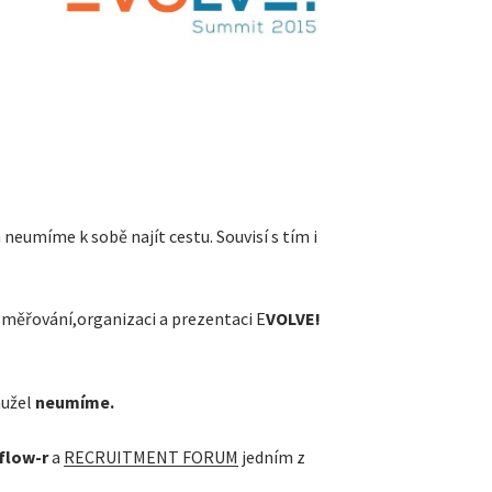
 neumíme k sobě najít cestu. Souvisí s tím i
směřování,organizaci a prezentaci E
VOLVE!
hužel
neumíme.
flow-r
a
RECRUITMENT FORUM
jedním z