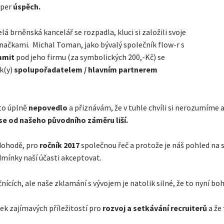
uper
úspěch.
celá brněnská kancelář se rozpadla, kluci si založili svoje
značkami. Michal Toman, jako bývalý společník flow-r s
mmit
pod jeho firmu (za symbolických 200,-Kč) se
ok(y)
spolupořadatelem / hlavním partnerem
 to úplně
nepovedlo
a přiznávám, že v tuhle chvíli si nerozumíme a
se od našeho původního záměru liší.
dohodě, pro
ročník 2017
společnou řeč a protože je náš pohled na 
dmínky naší účasti akceptovat.
nících, ale naše zklamání s vývojem je natolik silné, že to nyní bo
tek zajímavých příležitostí pro
rozvoj a setkávání recruiterů
a že