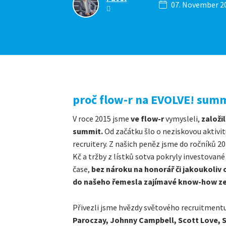
07. November 2
proč flow-r na EVOLVE! summ
V roce 2015 jsme
ve flow-r
vymysleli,
založil
summit.
Od začátku šlo o neziskovou aktivit
recruitery. Z našich peněz jsme do ročníků 20
Kč a tržby z lístků sotva pokryly investované
čase,
bez nároku na honorář či jakoukoliv
do našeho řemesla zajímavé know-how ze 
Přivezli jsme hvězdy světového recruitment
Paroczay, Johnny Campbell, Scott Love,