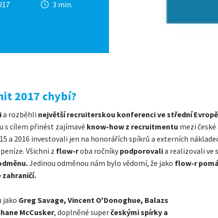
017
3 min.
it 2017 chybí?
i
a rozběhli
největší recruiterskou konferenci ve střední
Evropě
u s cílem přinést zajímavé
know-how z recruitmentu
mezi české 
15 a 2016 investovali jen na honorářích spíkrů a externích nákladec
 peníze. Všichni z
flow-r
oba ročníky
podporovali
a realizovali v
 odměnu.
Jedinou odměnou nám bylo vědomí, že jako
flow-r
pomá
zahraničí.
u jako
Greg Savage, Vincent O'Donoghue, Balazs
 Shane McCusker
, doplněné super
českými spírky a