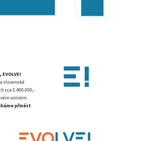
, EVOLVE!
a slovenské
h cca 1.400.000,-
e svém volném
háme přinést