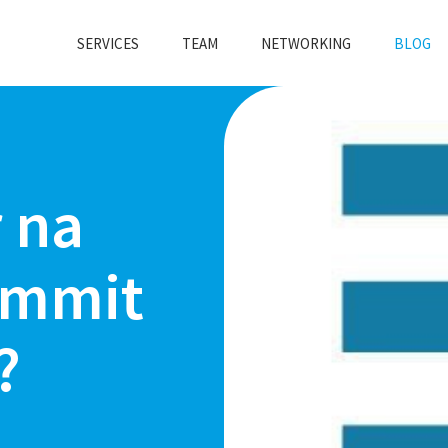
SERVICES
TEAM
NETWORKING
BLOG
r na
ummit
?