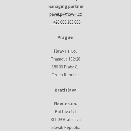
managing partner
pavel.p@flow-r.cz
+420 608 305 006
Prague
flow-r s.r.o.
Thámova 132/28
186 00 Praha 8,
Czech Republic
Bratislava
flow-r s.r.o.
Bottova 1/1
811 09 Bratislava
Slovak Republic