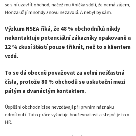
se s ní uzavřít obchod, načež mu Anička sdělí, že nemá zájem,
Honza už jí mnohdy znovu nezavolá. A nebyl by sám.
Výzkum NSEA říká, že 48 % obchodníků nikdy
nekontaktuje potenciální zákazníky opakovaně a
12 % zkusí štěstí pouze třikrát, než to s klientem
vzdá.
To se dá obecně považovat za velmi nešťastná
čísla, protože 80 % obchodů se uskuteční mezi
pátým a dvanáctým kontaktem.
Úspěšní obchodníci se nevzdávají při prvním náznaku
odmítnutí. Tato práce vyžaduje houževnatost a stejné je to v
HR.