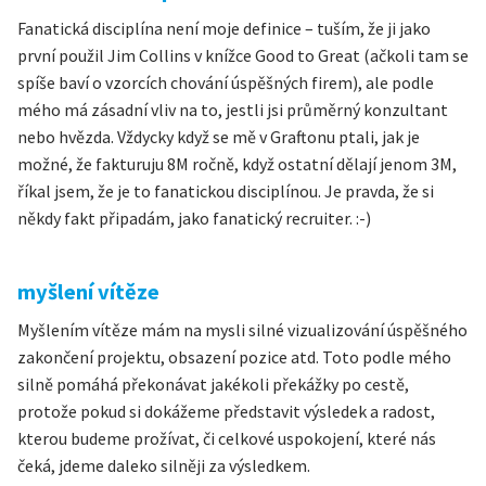
Fanatická disciplína není moje definice – tuším, že ji jako
první použil Jim Collins v knížce Good to Great (ačkoli tam se
spíše baví o vzorcích chování úspěšných firem), ale podle
mého má zásadní vliv na to, jestli jsi průměrný konzultant
nebo hvězda. Vždycky když se mě v Graftonu ptali, jak je
možné, že fakturuju 8M ročně, když ostatní dělají jenom 3M,
říkal jsem, že je to fanatickou disciplínou. Je pravda, že si
někdy fakt připadám, jako fanatický recruiter. :-)
myšlení vítěze
Myšlením vítěze mám na mysli silné vizualizování úspěšného
zakončení projektu, obsazení pozice atd. Toto podle mého
silně pomáhá překonávat jakékoli překážky po cestě,
protože pokud si dokážeme představit výsledek a radost,
kterou budeme prožívat, či celkové uspokojení, které nás
čeká, jdeme daleko silněji za výsledkem.