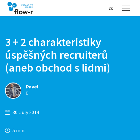
en
cs
Menu
3 + 2 charakteristiky
úspěšných recruiterů
(aneb obchod s lidmi)
Pavel
30. July 2014
5 min.