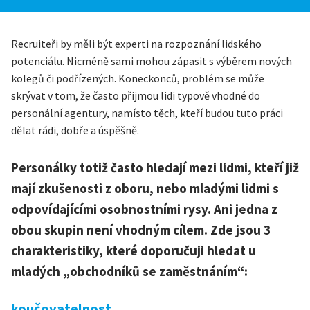
Recruiteři by měli být experti na rozpoznání lidského
potenciálu. Nicméně sami mohou zápasit s výběrem nových
kolegů či podřízených. Koneckonců, problém se může
skrývat v tom, že často přijmou lidi typově vhodné do
personální agentury, namísto těch, kteří budou tuto práci
dělat rádi, dobře a úspěšně.
Personálky totiž často hledají mezi lidmi, kteří již
mají zkušenosti z oboru, nebo mladými lidmi s
odpovídajícími osobnostními rysy. Ani jedna z
obou skupin není vhodným cílem. Zde jsou 3
charakteristiky, které doporučuji hledat u
mladých „obchodníků se zaměstnáním“:
koučovatelnost