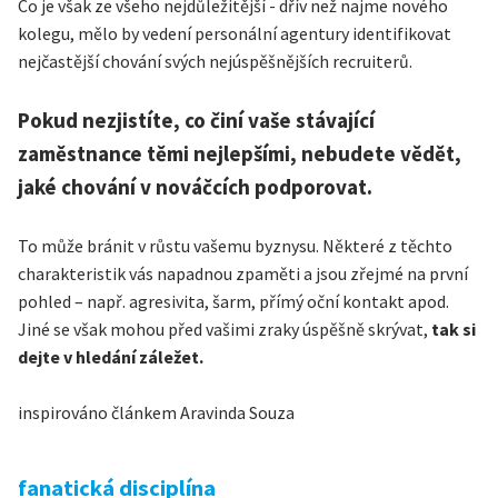
Co je však ze všeho nejdůležitější - dřív než najme nového
kolegu, mělo by vedení personální agentury identifikovat
nejčastější chování svých nejúspěšnějších recruiterů.
Pokud nezjistíte, co činí vaše stávající
zaměstnance těmi nejlepšími, nebudete vědět,
jaké chování v nováčcích podporovat.
To může bránit v růstu vašemu byznysu. Některé z těchto
charakteristik vás napadnou zpaměti a jsou zřejmé na první
pohled – např. agresivita, šarm, přímý oční kontakt apod.
Jiné se však mohou před vašimi zraky úspěšně skrývat,
tak si
dejte v hledání záležet.
inspirováno článkem Aravinda Souza
fanatická disciplína