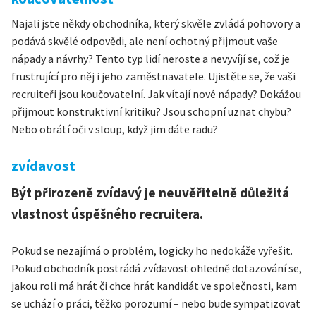
Najali jste někdy obchodníka, který skvěle zvládá pohovory a
podává skvělé odpovědi, ale není ochotný přijmout vaše
nápady a návrhy? Tento typ lidí neroste a nevyvíjí se, což je
frustrující pro něj i jeho zaměstnavatele. Ujistěte se, že vaši
recruiteři jsou koučovatelní. Jak vítají nové nápady? Dokážou
přijmout konstruktivní kritiku? Jsou schopní uznat chybu?
Nebo obrátí oči v sloup, když jim dáte radu?
zvídavost
Být přirozeně zvídavý je neuvěřitelně důležitá
vlastnost úspěšného recruitera.
Pokud se nezajímá o problém, logicky ho nedokáže vyřešit.
Pokud obchodník postrádá zvídavost ohledně dotazování se,
jakou roli má hrát či chce hrát kandidát ve společnosti, kam
se uchází o práci, těžko porozumí – nebo bude sympatizovat