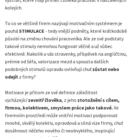
výstrah, které mají přimět člověka pracovat v nastavených
kolejích.
To co ve většině firem nazývají motivačním systémem je
pouhá
STIMULACE
- tedy vnější podněty, které krátkodobě
působí na změnu chování pracovníka. Ale ze své podstaty
takové stimuly nemohou fungovat věčně a už vůbec
efektivně. Nakolik u vás stravenky, příspěvek na angličtinu,
prémie od šéfa, valorizace mezd a spousta dalších
podobných stimulů opravdu ovlivňují chuť
zůstat nebo
odejít
z firmy?
Motivace je přitom ze své definice záležitost
vycházející
zevnitř člověka
, z jeho
ztotožnění s cílem,
firmou, kolektivem, smyslem práce jako takové.
Ve
firemním prostředí může vnitřní motivaci podporovat
mnohé, skvělý kolektiv, opravdová a silná vize firmy, chuť
dosáhnout něčeho nového či neobvyklého, inspirující