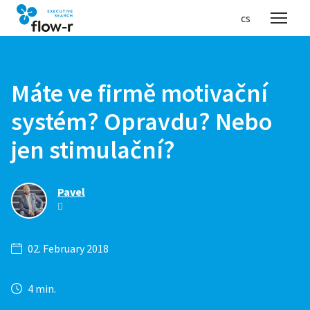
en
cs
Menu
Máte ve firmě motivační
systém? Opravdu? Nebo
jen stimulační?
Pavel
02. February 2018
4 min.