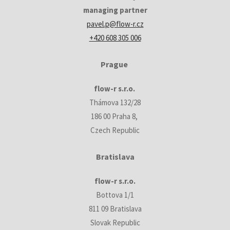
managing partner
pavel.p@flow-r.cz
+420 608 305 006
Prague
flow-r s.r.o.
Thámova 132/28
186 00 Praha 8,
Czech Republic
Bratislava
flow-r s.r.o.
Bottova 1/1
811 09 Bratislava
Slovak Republic