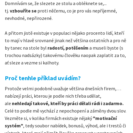
Domnívám se, že slezete ze stolu a obléknete se,...
tj.
vzbouříte se
proti něčemu, co je pro vás nepříjemné,
nevhodné, nepřirozené.
A přitom jistě existuje v populaci nějako procento lidí, kteří
to mají v hlavě srovnané jinak než většina ostatních a pro ně
by tanec na stole byl
radostí, potěšením
a museli byste (s
trochou nadsázky) takovému člověku naopak zaplatit za to,
ať sleze a vezme si kalhoty.
Proč tenhle příklad uvádím?
Protože velmi podobně uvažuje většina dnešních firem,…
nabízejí práci, kterou je podle nich třeba udělat,
ale
nehledají takové, kteří by práci dělali rádi i zadarmo.
Celé to podle mě vychází z nepochopení a záměny dvou slov.
Vezměte si, v kolika firmách existuje nějaký
"motivační
systém"
, tedy soubor nabídek, bonusů, výhod, ale i trestů či