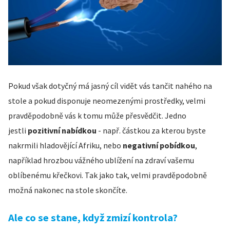
Pokud však dotyčný má jasný cíl vidět vás tančit nahého na
stole a pokud disponuje neomezenými prostředky, velmi
pravděpodobně vás k tomu může přesvědčit. Jedno
jestli
pozitivní nabídkou
- např. částkou za kterou byste
nakrmili hladovějící Afriku, nebo
negativní pobídkou
,
například hrozbou vážného ublížení na zdraví vašemu
oblíbenému křečkovi. Tak jako tak, velmi pravděpodobně
možná nakonec na stole skončíte.
Ale co se stane, když zmizí kontrola?