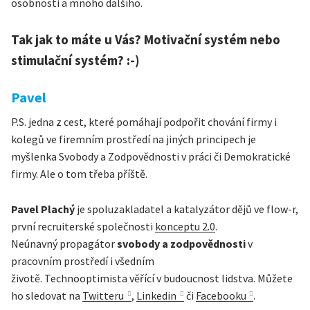
osobnosti a mnoho dalšího.
Tak jak to máte u Vás? Motivační systém nebo
stimulační systém? :-)
Pavel
P.S. jedna z cest, které pomáhají podpořit chování firmy i
kolegů ve firemním prostředí na jiných principech je
myšlenka Svobody a Zodpovědnosti v práci či Demokratické
firmy. Ale o tom třeba příště.
Pavel Plachý
je spoluzakladatel a katalyzátor dějů ve flow-r,
první recruiterské společnosti
konceptu 2.0
.
Neúnavný propagátor
svobody a zodpovědnosti
v
pracovním prostředí i všedním
životě. Technooptimista věřící v budoucnost lidstva. Můžete
ho sledovat na
Twitteru
,
Linkedin
či
Facebooku
.